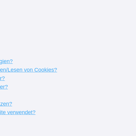
gien?
tzen/Lesen von Cookies?
r?
ser?
tzen?
ite verwendet?