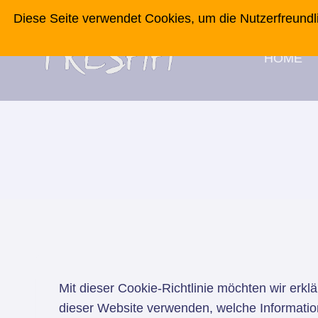
Zum
Diese Seite verwendet Cookies, um die Nutzerfreundl
Inhalt
springen
HOME
Mit dieser Cookie-Richtlinie möchten wir erkl
dieser Website verwenden, welche Informatio